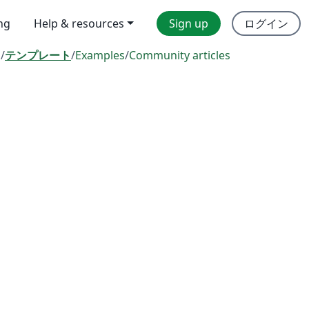
ing
Help & resources
Sign up
ログイン
l
/
テンプレート
/
Examples
/
Community articles