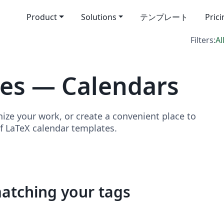
Product
Solutions
テンプレート
Pric
Filters:
Al
es — Calendars
ize your work, or create a convenient place to
of LaTeX calendar templates.
matching your tags