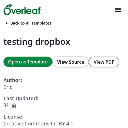
menu
arrow_left_alt
Back to all templates
testing dropbox
Open as Template
View Source
View PDF
Author:
Eric
Last Updated:
3年前
License:
Creative Commons CC BY 4.0